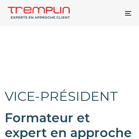
Skip
Skip
links
to
Tog
primary
nav
navigation
Skip
to
content
VICE-PRÉSIDENT
Formateur et
expert en approche